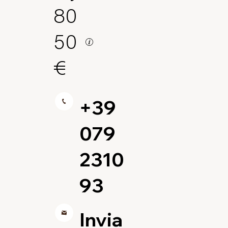
80
50
€
+39
079
2310
93
Invia