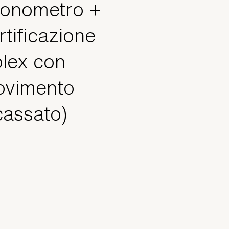
onometro +
rtificazione
lex con
vimento
cassato)