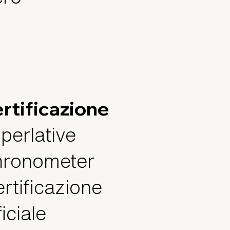
rtificazione
perlative
ronometer
ertificazione
ficiale