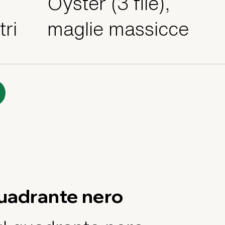
Oyster (3 file),
tri
maglie massicce
uadrante nero