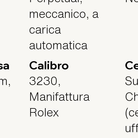
meccanico, a
carica
automatica
sa
Calibro
Ce
m,
3230,
Su
Manifattura
Ch
Rolex
(c
uf