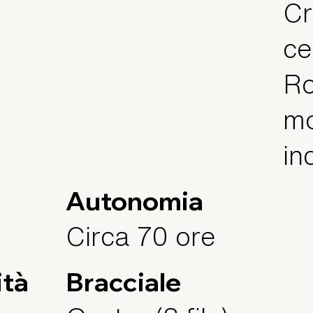
Cr
ce
Ro
mo
in
Autonomia
Circa 70 ore
ità
Bracciale