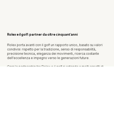
Rolex e il golf: partner da oltre cinquant’anni
Rolex porta avanti con il golf un rapporto unico, basato su valori
condivisi: rispetto per la tradizione, senso di responsabilità,
precisione tecnica, eleganza dei movimenti, ricerca costante
dell’eccellenza e impegno verso le generazioni future.
Oggi la partnership tra Rolex e il golf si estende a molti aspetti di
questo sport, dagli enti che lo governano alle classifiche mondiali,
dai più importanti nomi del golf internazionale ai principali tornei e
ai circuiti globali, senza eccezioni: maschili e femminili,
professionistici e amatoriali, juniores e seniores.
Inoltre, il Marchio ha dato il suo sostegno alla creazione delle
Rolex Series, costituite dai tornei più esclusivi del DP World Tour,
del premio Rolex Player of the Year, che consacra la migliore
golfista del circuito Ladies Professional Golf Association (LPGA), e
dei premi Rolex Junior Player of the Year, attribuiti al giocatore e