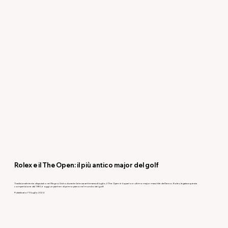
Rolex e il The Open: il più antico major del golf
Tradizionalmente disputato nel Regno Unito durante la terza settimana di luglio, il The Open è il quarto e ultimo major maschile dell’anno. Rolex, legata a questa
competizione dal 1981, è oggi un partner di primo piano nel mondo del golf.
Pubblicato l’11 luglio 2024