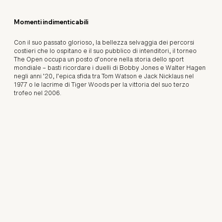
Momenti indimenticabili
Con il suo passato glorioso, la bellezza selvaggia dei percorsi
costieri che lo ospitano e il suo pubblico di intenditori, il torneo
The Open occupa un posto d’onore nella storia dello sport
mondiale – basti ricordare i duelli di Bobby Jones e Walter Hagen
negli anni ’20, l’epica sfida tra Tom Watson e Jack Nicklaus nel
1977 o le lacrime di Tiger Woods per la vittoria del suo terzo
trofeo nel 2006.