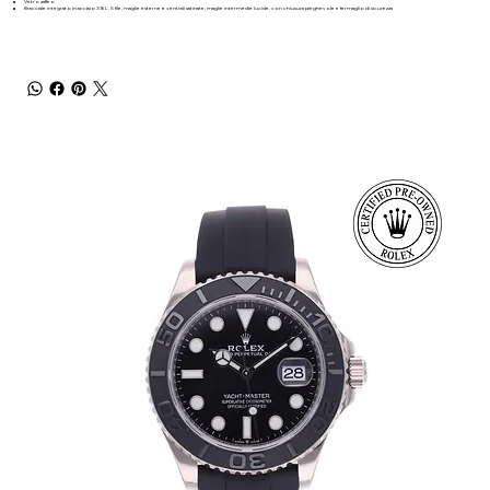
Vetro zaffiro
Bracciale integrato in acciaio 316L, 5 file, maglie esterne e centrali satinate, maglie intermedie lucide, con chiusura pieghevole e fermaglio di sicurezza