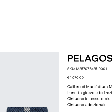
PELAGOS
SKU
SKU:
M25707B/25-0001
M25707B/25-
0001
Price
€4,670.00
Calibro di Manifattura
Lunetta girevole bidirez
Cinturino in tessuto blu
Cinturino addizionale