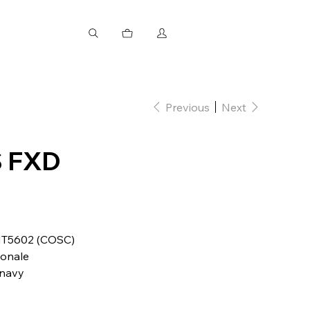
Previous
Next
 FXD
 MT5602 (COSC)
ionale
 navy