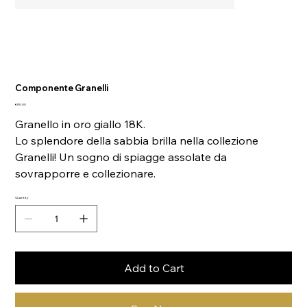
Componente Granelli
Price
€85.00
Granello in oro giallo 18K.
Lo splendore della sabbia brilla nella collezione
Granelli! Un sogno di spiagge assolate da
sovrapporre e collezionare.
Quantity
Add to Cart