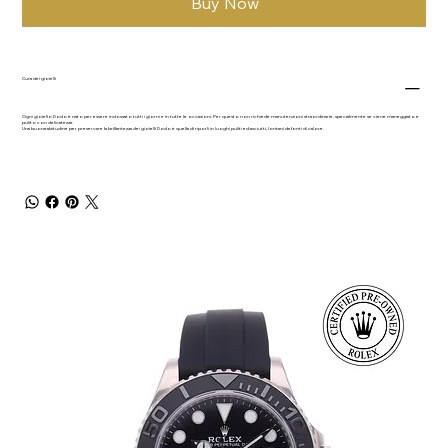
Buy Now
Cura dei gioielli
Ogni gioiello Dodo è nato per essere indossato tutti i giorni e in tutte le occasioni. Per questo non richiede manutenzioni straordinarie, specialmente se viene maneggiato e
pulito con delicatezza.
Una buona abitudine per preservare la brillantezza dei gioielli Dodo è quella di riporli in luoghi puliti ed asciutti, lontani da fonti di calore.