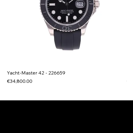
Yacht-Master 42 - 226659
Bl
Price
Pri
€34,800.00
€4