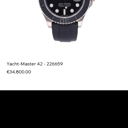
Yacht-Master 42 - 226659
Bl
Price
Pri
€34,800.00
€4