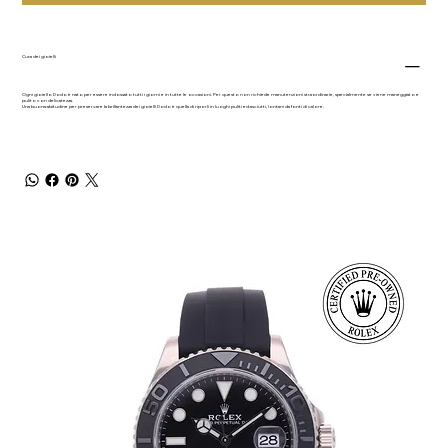
Cura dei gioielli
Ogni gioiello Dodo è nato per essere indossato tutti i giorni e in tutte le occasioni. Per questo non richiede manutenzioni straordinarie, specialmente se viene maneggiato e
pulito con delicatezza.
Una buona abitudine per preservare la brillantezza dei gioielli Dodo è quella di riporli in luoghi puliti ed asciutti, lontani da fonti di calore.