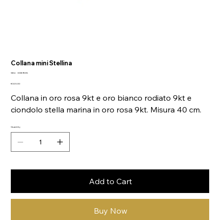
Collana mini Stellina
SKU
SKU:
DCB9005
DCB9005
Price
€320.00
Collana in oro rosa 9kt e oro bianco rodiato 9kt e
ciondolo stella marina in oro rosa 9kt. Misura 40 cm.
Quantity
Add to Cart
Buy Now