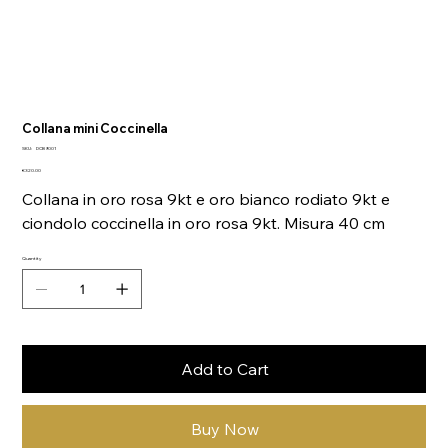
Collana mini Coccinella
SKU
SKU:
DCB9001
DCB9001
Price
€320.00
Collana in oro rosa 9kt e oro bianco rodiato 9kt e
ciondolo coccinella in oro rosa 9kt. Misura 40 cm
Quantity
Add to Cart
Buy Now