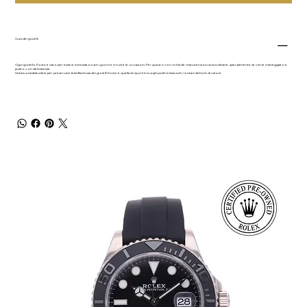
Cura dei gioielli
Ogni gioiello Dodo è nato per essere indossato tutti i giorni e in tutte le occasioni. Per questo non richiede manutenzioni straordinarie, specialmente se viene maneggiato e
pulito con delicatezza.
Una buona abitudine per preservare la brillantezza dei gioielli Dodo è quella di riporli in luoghi puliti ed asciutti, lontani da fonti di calore.