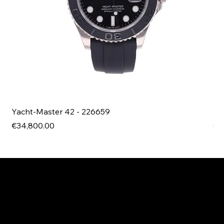
Yacht-Master 42 - 226659
Bl
Price
Pri
€34,800.00
€4