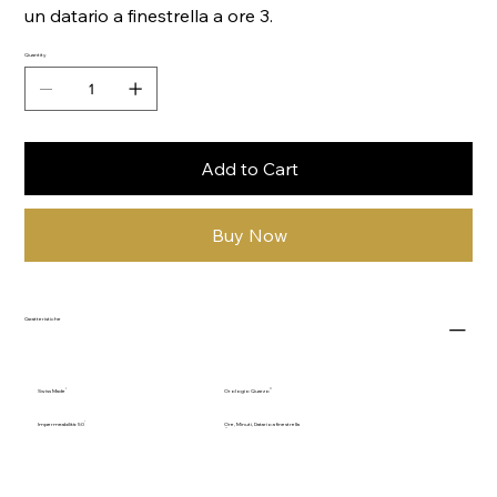
un datario a finestrella a ore 3.
Quantity
Add to Cart
Buy Now
Caratteristiche
Swiss Made
Orologio Quarzo
Impermeabilità: 50
Ore, Minuti, Datario a finestrella