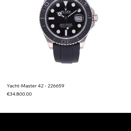
Yacht-Master 42 - 226659
Bl
Price
Pri
€34,800.00
€4