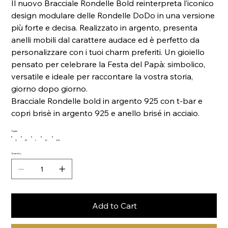
Il nuovo Bracciale Rondelle Bold reinterpreta l’iconico
design modulare delle Rondelle DoDo in una versione
più forte e decisa. Realizzato in argento, presenta
anelli mobili dal carattere audace ed è perfetto da
personalizzare con i tuoi charm preferiti. Un gioiello
pensato per celebrare la Festa del Papà: simbolico,
versatile e ideale per raccontare la vostra storia,
giorno dopo giorno.
Bracciale Rondelle bold in argento 925 con t-bar e
copri brisè in argento 925 e anello brisé in acciaio.
Taglia
S
M
L
XL
XXL
Quantity
Add to Cart