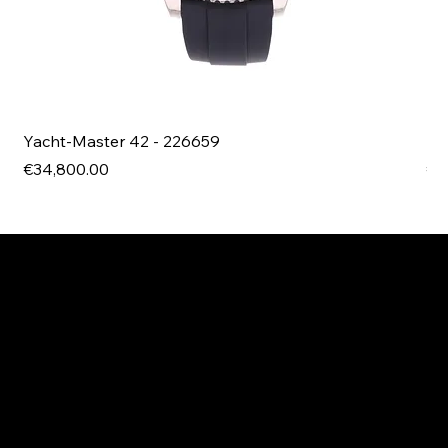
Yacht-Master 42 - 226659
Bl
Price
Pri
€34,800.00
€4
EXPLORE MANI.BOUTIQUE
Rolex
Rolex Certified Pre-Owned