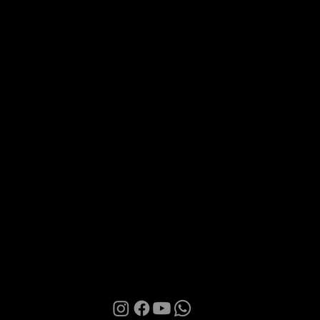
Via Roma 28, 07100 Sassari
MANI BOUTIQUE
The Boutique
Confidence
Partnership
Contacts
Terms of Use
Privacy Policy
Cookies
© 2026 | Manì Boutique S.r.l. | P.IVA. IT01580850905