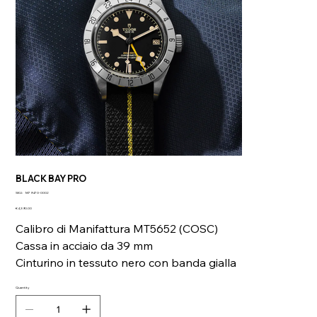
BLACK BAY PRO
SKU
SKU:
M79470-0002
M79470-
Price
0002
€4,390.00
Calibro di Manifattura MT5652 (COSC)
Cassa in acciaio da 39 mm
Cinturino in tessuto nero con banda gialla
Quantity