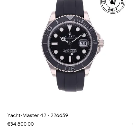
Yacht-Master 42 - 226659
Bl
Price
Pri
€34,800.00
€4