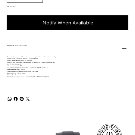
Out of stock
Notify When Available
SPECIFICHE DELL’OROLOGIO
Garanzia di cinque anni, trasferibile, senza registrazione né revisioni obbligatorie
Cassa in acciaio, 39 mm, finitura lucida e satinata
Calibro di Manifattura MT5652 (COSC)
Movimento meccanico a carica automatica con rotore bidirezionale
Architettura integrata
Autonomia di circa 70 ore
Corona di carica a vite in acciaio con la rosa TUDOR in rilievo
Impermeabile fino a 200 m
Lunetta fissa graduata 24 ore in acciaio satinato
Quadrante Nero, bombato
Vetro zaffiro bombato
Cinturino in tessuto nero con banda gialla e fibbia ad ardiglione