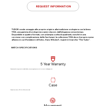
REQUEST INFORMATION
TUDOR rende omaggio alle proprie origini e alla tradizione orologiera con la linea
1926, una gamma di orologi meccanici classici, dall’eleganza senza tempo.
Disponibile in quattro formati, con un’ampia scelta di quadranti, nonché in una
versione con complicazione delle fasi lunari, la collezione 1926 deve il proprio nome
all’anno in cui il fondatore di Rolex, Hans Wilsdorf, registrò il marchio “The Tudor”.
WATCH SPECIFICATIONS
5 Year Warranty
Garanzia di cinque anni, trasferibile, senza registrazione né revisioni obbligatorie​
Case
Cassa in acciaio, 28 mm, finitura lucida
Movement