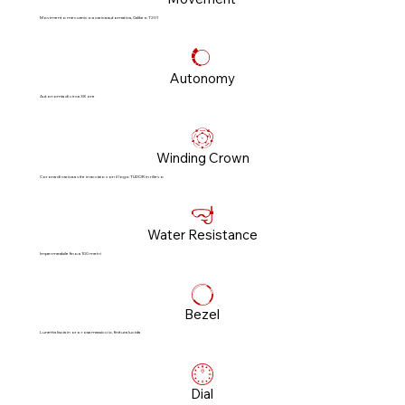
Movimento meccanico a carica automatica, Calibro T201
Autonomy
Autonomia di circa 38 ore
Winding Crown
Corona di carica a vite in acciaio con il logo TUDOR in rilievo
Water Resistance
Impermeabile fino a 100 metri
Bezel
Lunetta liscia in oro rosa massiccio, finitura lucida
Dial