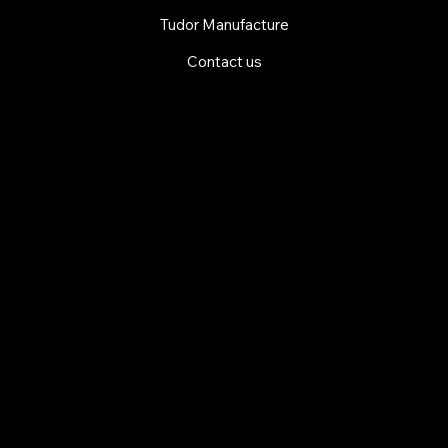
Tudor Manufacture
Contact us
EXPLORE MANI.BOUTIQUE
Rolex
Rolex Certified Pre-Owned
Tudor
Baume & Mercier