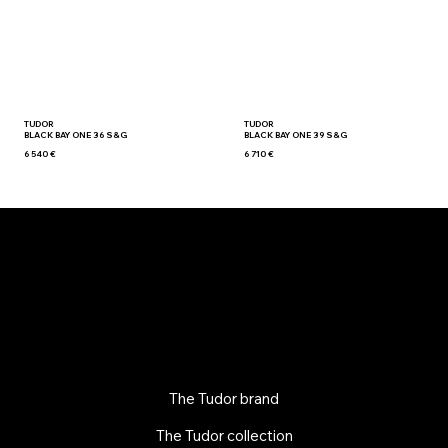
TUDOR
TUDOR
BLACK BAY ONE 36 S&G
BLACK BAY ONE 39 S&G
6 540 €
6 710 €
The Tudor brand
The Tudor collection