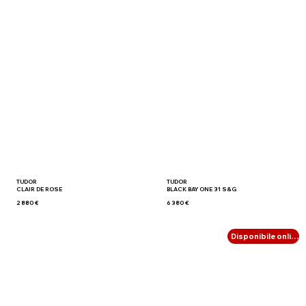
TUDOR
TUDOR
CLAIR DE ROSE
BLACK BAY ONE 31 S&G
2 880 €
6 380 €
Disponibile online