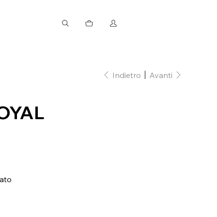
Indietro
Avanti
OYAL
lato