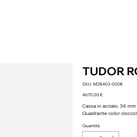
TUDOR R
SKU
SKU:
M28403-0008
M28403-
0008
Prezzo
4670,00 €
Cassa in acciaio, 34 mm
Quadrante color ciocco
Quantità