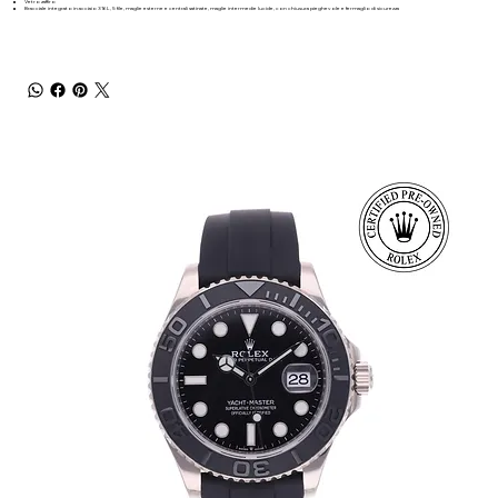
Vetro zaffiro
Bracciale integrato in acciaio 316L, 5 file, maglie esterne e centrali satinate, maglie intermedie lucide, con chiusura pieghevole e fermaglio di sicurezza