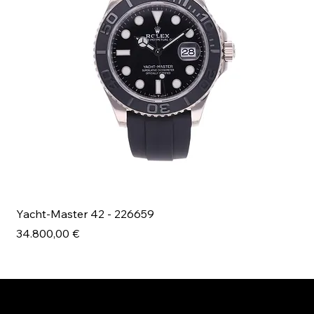
Yacht-Master 42 - 226659
Bl
Prezzo
Pr
34.800,00 €
49