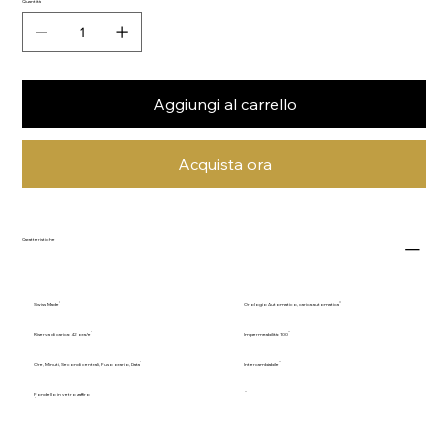
Quantità
Aggiungi al carrello
Acquista ora
Caratteristiche
Swiss Made
Orologio Automatico, carica automatica
Riserva di carica: 42 ora/e
Impermeabilità: 100
Ore, Minuti, Secondi centrali, Fuso orario, Data
Intercambiabile
Fondello in vetro zaffiro