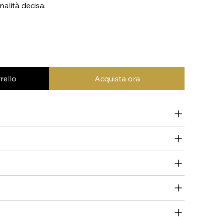
alità decisa.
rello
Acquista ora