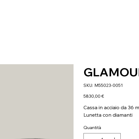
GLAMOU
SKU
SKU:
M55023-0051
M55023-
0051
Prezzo
5830,00 €
Cassa in acciaio da 36 
Lunetta con diamanti
Quantità