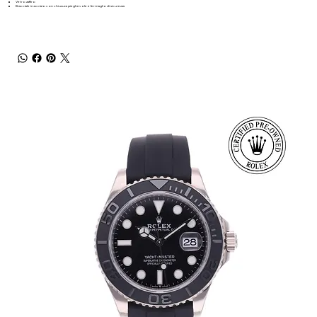
Vetro zaffiro
Bracciale in acciaio con chiusura pieghevole e fermaglio di sicurezza