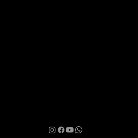
Via Roma 28, 07100 Sassari
MANI BOUTIQUE
La Boutique
Confidence
Partnership
Contatti
Condizioni d'uso
Informativa sulla Privacy
Cookies
© 2026 | Manì Boutique S.r.l. | P.IVA. IT01580850905