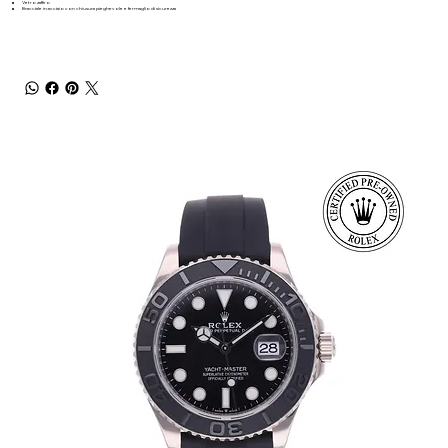
Vetro zaffiro
Bracciale in acciaio con chiusura pieghevole e fermaglio di sicurezza