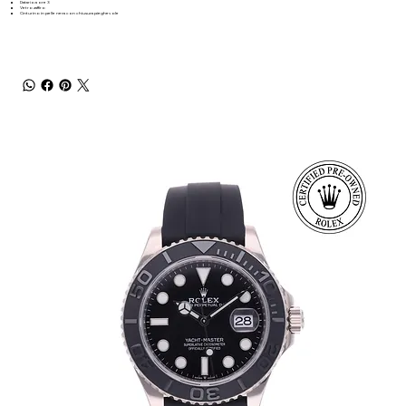
Datario a ore 3
Vetro zaffiro
Cinturino in pelle nera con chiusura pieghevole