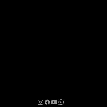
Via Roma 28, 07100 Sassari
MANI BOUTIQUE
La Boutique
Confidence
Partnership
Contatti
Condizioni d'uso
Informativa sulla Privacy
Cookies
© 2026 | Manì Boutique S.r.l. | P.IVA. IT01580850905