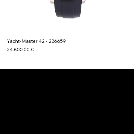
Yacht-Master 42 - 226659
Bl
Prezzo
Pr
34.800,00 €
49
ESPLORA MANI.BOUTIQUE
Rolex
Rolex Certified Pre-Owned
Tudor