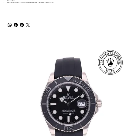
Vetro zaffiro
Bracciale in acciaio con chiusura pieghevole e fermaglio di sicurezza