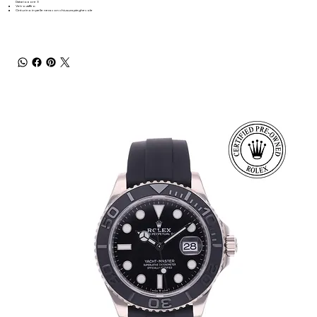
Datario a ore 3
Vetro zaffiro
Cinturino in pelle nera con chiusura pieghevole