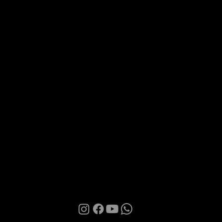
Via Roma 28, 07100 Sassari
MANI BOUTIQUE
La Boutique
Confidence
Partnership
Contatti
Condizioni d'uso
Informativa sulla Privacy
Cookies
© 2026 | Manì Boutique S.r.l. | P.IVA. IT01580850905