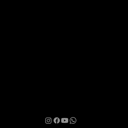
Via Roma 28, 07100 Sassari
MANI BOUTIQUE
La Boutique
Confidence
Partnership
Contatti
Condizioni d'uso
Informativa sulla Privacy
Cookies
© 2026 | Manì Boutique S.r.l. | P.IVA. IT01580850905