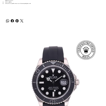
Datario a ore 3
Vetro zaffiro
Cinturino in pelle nera con chiusura pieghevole