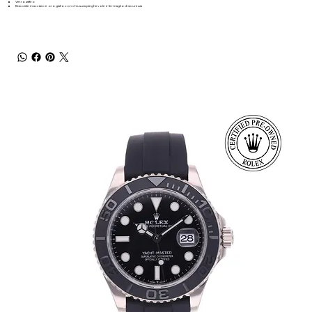
Vetro zaffiro
Bracciale in acciaio e oro giallo con chiusura pieghevole e fermaglio di sicurezza