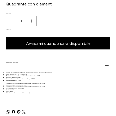
Quadrante con diamanti
Quantità
Esaurito
Avvisami quando sarà disponibile
SPECIFICHE TECNICHE
Garanzia di cinque anni, trasferibile, senza registrazione né revisioni obbligatorie
Cassa in acciaio, 36 mm, finitura lucida
Movimento meccanico a carica automatica, calibro T601
Autonomia di circa 38 ore
Corona di carica a vite in acciaio con logo TUDOR
Impermeabile fino a 100 m
Doppia lunetta in acciaio e oro giallo con 60 diamanti, finitura lucida
Quadrante Opalino con 10 diamanti
Doppia lunetta in acciaio e oro giallo con 60 diamanti, finitura lucida
Lancette cave a forma di foglia
Datario a ore 3
Vetro zaffiro
Cinturino in pelle nera con chiusura pieghevole