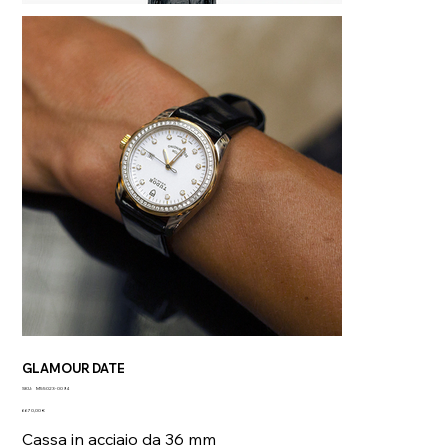
GLAMOUR DATE
SKU
SKU:
M55023-0094
M55023-
Prezzo
0094
6670,00 €
Cassa in acciaio da 36 mm