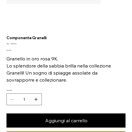
Componente Granelli
SKU
SKU:
DUB4001
DUB4001
Prezzo
50,00 €
Granello in oro rosa 9K.
Lo splendore della sabbia brilla nella collezione
Granelli! Un sogno di spiagge assolate da
sovrapporre e collezionare.
Quantità
Aggiungi al carrello