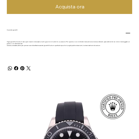
Acquista ora
Cura dei gioielli
Ogni gioiello Dodo è nato per essere indossato tutti i giorni e in tutte le occasioni. Per questo non richiede manutenzioni straordinarie, specialmente se viene maneggiato e
pulito con delicatezza.
Una buona abitudine per preservare la brillantezza dei gioielli Dodo è quella di riporli in luoghi puliti ed asciutti, lontani da fonti di calore.