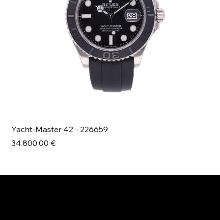
Yacht-Master 42 - 226659
Bl
Prezzo
Pr
34.800,00 €
49