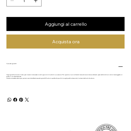
Aggiungi al carrello
Acquista ora
Cura dei gioielli
Ogni gioiello Dodo è nato per essere indossato tutti i giorni e in tutte le occasioni. Per questo non richiede manutenzioni straordinarie, specialmente se viene maneggiato e
pulito con delicatezza.
Una buona abitudine per preservare la brillantezza dei gioielli Dodo è quella di riporli in luoghi puliti ed asciutti, lontani da fonti di calore.