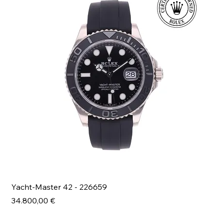
Yacht-Master 42 - 226659
Bl
Prezzo
Pr
34.800,00 €
49