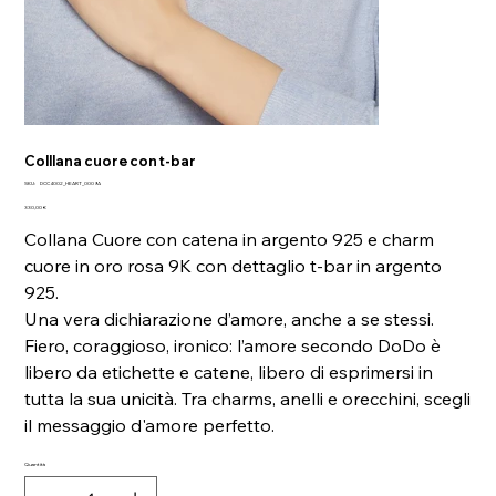
Colllana cuore con t-bar
SKU
SKU:
DCC4002_HEART_0009A
DCC4002_HEART_0009A
Prezzo
330,00 €
Collana Cuore con catena in argento 925 e charm
cuore in oro rosa 9K con dettaglio t-bar in argento
925.
Una vera dichiarazione d’amore, anche a se stessi.
Fiero, coraggioso, ironico: l’amore secondo DoDo è
libero da etichette e catene, libero di esprimersi in
tutta la sua unicità. Tra charms, anelli e orecchini, scegli
il messaggio d'amore perfetto.
Quantità