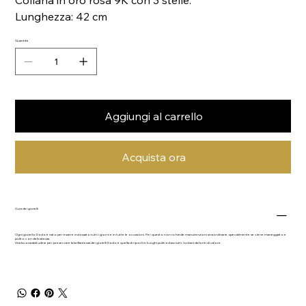
Collana in oro rosa 9K con 3 stelle.
Lunghezza: 42 cm
Quantità
Aggiungi al carrello
Acquista ora
Cura dei gioielli
Ogni gioiello Dodo è nato per essere indossato tutti i giorni e in tutte le occasioni. Per questo non richiede manutenzioni straordinarie, specialmente se viene maneggiato e
pulito con delicatezza.
Una buona abitudine per preservare la brillantezza dei gioielli Dodo è quella di riporli in luoghi puliti ed asciutti, lontani da fonti di calore.