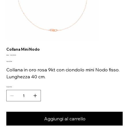
Collana Mini Nodo
SKU
SKU:
DCC1003
DCC1003
Prezzo
350,00 €
Collana in oro rosa 9kt con ciondolo mini Nodo fisso.
Lunghezza 40 cm.
Quantità
Aggiungi al carrello