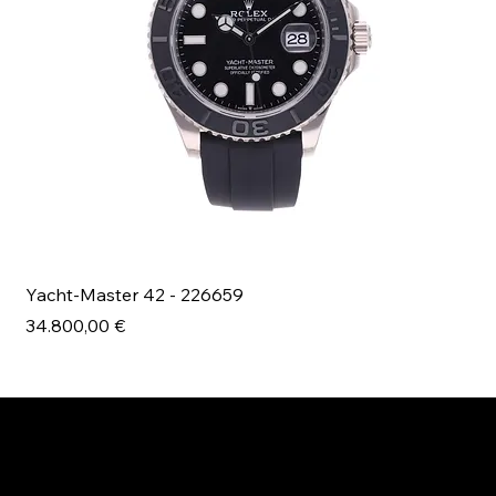
Yacht-Master 42 - 226659
Bl
Prezzo
Pr
34.800,00 €
49