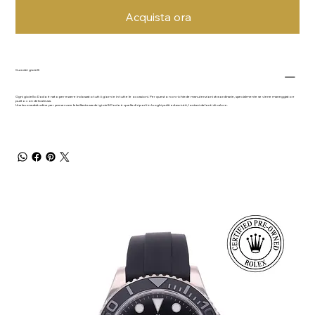
Acquista ora
Cura dei gioielli
Ogni gioiello Dodo è nato per essere indossato tutti i giorni e in tutte le occasioni. Per questo non richiede manutenzioni straordinarie, specialmente se viene maneggiato e
pulito con delicatezza.
Una buona abitudine per preservare la brillantezza dei gioielli Dodo è quella di riporli in luoghi puliti ed asciutti, lontani da fonti di calore.