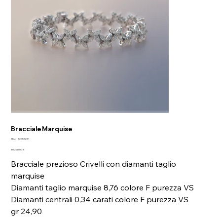
Bracciale Marquise
SKU
SKU:
32658231
32658231
Prezzo
30.240,00 €
Bracciale prezioso Crivelli con diamanti taglio
marquise
Diamanti taglio marquise 8,76 colore F purezza VS
Diamanti centrali 0,34 carati colore F purezza VS
gr 24,90