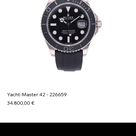
Yacht-Master 42 - 226659
Bl
Prezzo
Pr
34.800,00 €
49