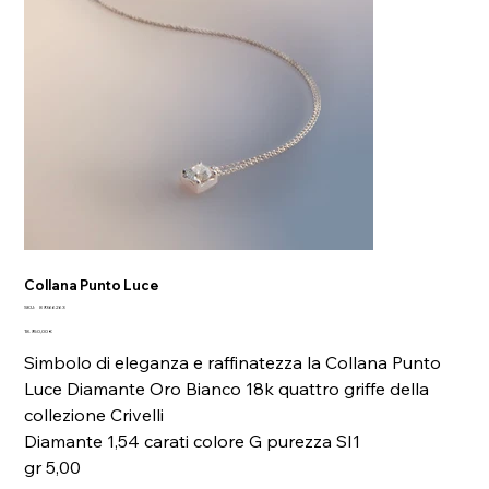
Collana Punto Luce
SKU
SKU:
89366263
89366263
Prezzo
18.950,00 €
Simbolo di eleganza e raffinatezza la Collana Punto
Luce Diamante Oro Bianco 18k quattro griffe della
collezione Crivelli
Diamante 1,54 carati colore G purezza SI1
gr 5,00