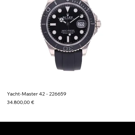
Yacht-Master 42 - 226659
Bl
Prezzo
Pr
34.800,00 €
49