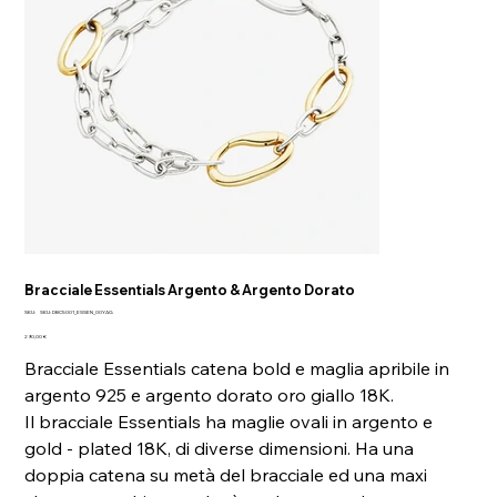
Bracciale Essentials Argento & Argento Dorato
SKU
SKU:
SKU: DBC5001_ESSEN_00YAG
SKU:
Prezzo
DBC5001_ESSEN_00YAG
290,00 €
Bracciale Essentials catena bold e maglia apribile in
argento 925 e argento dorato oro giallo 18K.
Il bracciale Essentials ha maglie ovali in argento e
gold - plated 18K, di diverse dimensioni. Ha una
doppia catena su metà del bracciale ed una maxi