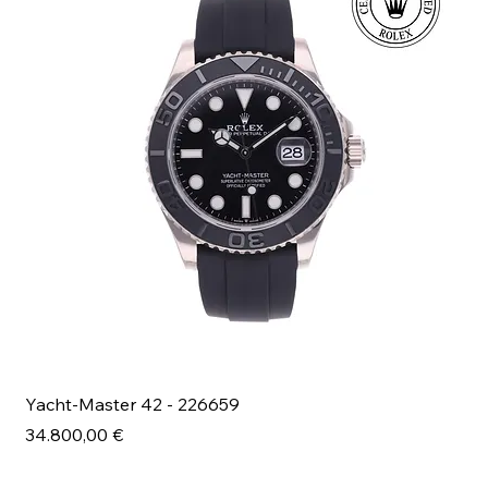
Yacht-Master 42 - 226659
Bl
Prezzo
Pr
34.800,00 €
49