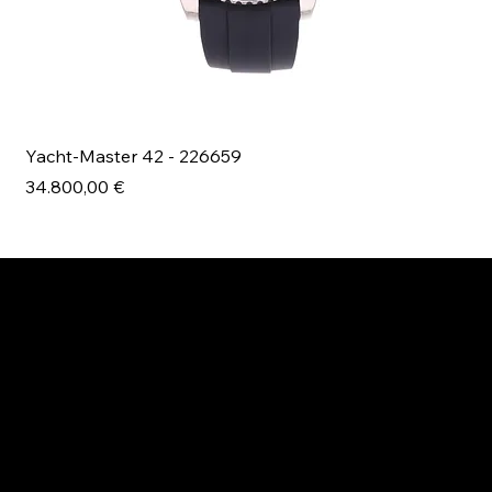
Yacht-Master 42 - 226659
Bl
Prezzo
Pr
34.800,00 €
49
ESPLORA MANI.BOUTIQUE
Rolex
Rolex Certified Pre-Owned