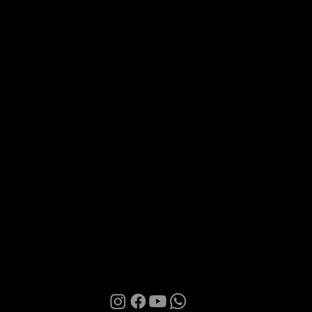
Via Roma 28, 07100 Sassari
MANI BOUTIQUE
La Boutique
Confidence
Partnership
Contatti
Condizioni d'uso
Informativa sulla Privacy
Cookies
© 2026 | Manì Boutique S.r.l. | P.IVA. IT01580850905