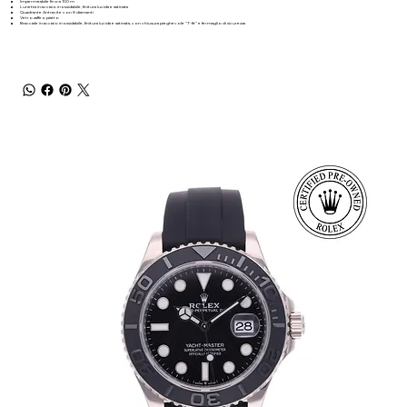
Impermeabile fino a 100 m
Lunetta in acciaio inossidabile, finitura lucida e satinata
Quadrante Antracite con 8 diamanti
Vetro zaffiro piatto
Bracciale in acciaio inossidabile, finitura lucida e satinata, con chiusura pieghevole “T‑fit” e fermaglio di sicurezza