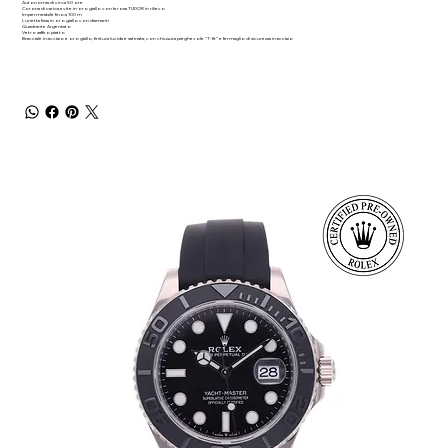
Autonomia di circa 50 ore
Corona di carica a vite in oro giallo con la rosa TUDOR in rilievo
Impermeabile fino a 100 m
Lunetta fissa in oro giallo con diamanti
Quadrante Argentato
Vetro zaffiro piatto
Bracciale in acciaio e oro giallo, finitura lucida e satinata, con chiusura pieghevole “T‑fit” e fermaglio di sicurezza in acciaio