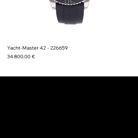
Yacht-Master 42 - 226659
Bl
Prezzo
Pr
34.800,00 €
49
ESPLORA MANI.BOUTIQUE
Rolex
Rolex Certified Pre-Owned