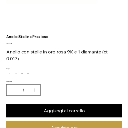
Anello Stellina Prezioso
Prezzo
250,00 €
Anello con stelle in oro rosa 9K e 1 diamante (ct.
0.017).
Taglia
49
53
51
52
Quantità
Aggiungi al carrello
Acquista ora