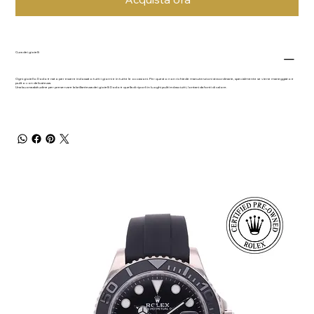
Cura dei gioielli
Ogni gioiello Dodo è nato per essere indossato tutti i giorni e in tutte le occasioni. Per questo non richiede manutenzioni straordinarie, specialmente se viene maneggiato e
pulito con delicatezza.
Una buona abitudine per preservare la brillantezza dei gioielli Dodo è quella di riporli in luoghi puliti ed asciutti, lontani da fonti di calore.