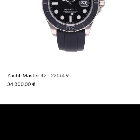
Yacht-Master 42 - 226659
Bl
Prezzo
Pr
34.800,00 €
49