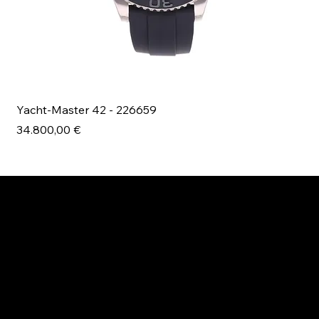
Yacht-Master 42 - 226659
Bl
Prezzo
Pr
34.800,00 €
49
ESPLORA MANI.BOUTIQUE
Rolex
Rolex Certified Pre-Owned