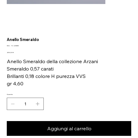
Anello Smeraldo
SKU
SKU:
70-4418BS
70-
Prezzo
4418BS
4050,00 €
Anello Smeraldo della collezione Arzani
Smeraldo 0,57 carati
Brillanti 0,18 colore H purezza VVS
gr 4,60
Quantità
Aggiungi al carrello