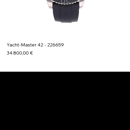
Yacht-Master 42 - 226659
Bl
Prezzo
Pr
34.800,00 €
49
ESPLORA MANI.BOUTIQUE
Rolex
Rolex Certified Pre-Owned