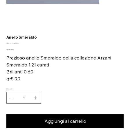
Anello Smeraldo
SKU
SKU:
299-AC0206
299-
Prezzo
AC0206
11.500,00 €
Prezioso anello Smeraldo della collezione Arzani
Smeraldo 1,21 carati
Brillanti 0,60
gr5,90
Quantità
Aggiungi al carrello