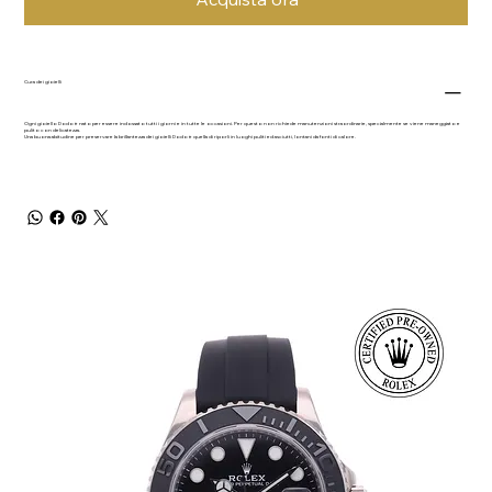
Cura dei gioielli
Ogni gioiello Dodo è nato per essere indossato tutti i giorni e in tutte le occasioni. Per questo non richiede manutenzioni straordinarie, specialmente se viene maneggiato e
pulito con delicatezza.
Una buona abitudine per preservare la brillantezza dei gioielli Dodo è quella di riporli in luoghi puliti ed asciutti, lontani da fonti di calore.