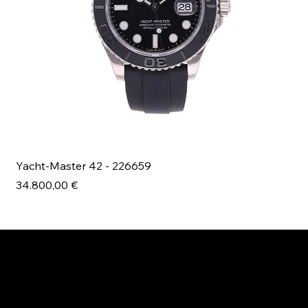
Yacht-Master 42 - 226659
Bl
Prezzo
Pr
34.800,00 €
49