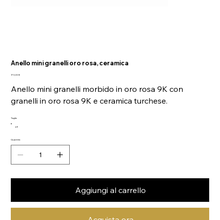
Anello mini granelli oro rosa, ceramica
Prezzo
170,00 €
Anello mini granelli morbido in oro rosa 9K con
granelli in oro rosa 9K e ceramica turchese.
Taglia
49
Quantità
Aggiungi al carrello
Acquista ora