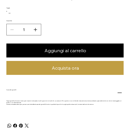
Taglia
50
Quantità
Aggiungi al carrello
Acquista ora
Cura dei gioielli
Ogni gioiello Dodo è nato per essere indossato tutti i giorni e in tutte le occasioni. Per questo non richiede manutenzioni straordinarie, specialmente se viene maneggiato e
pulito con delicatezza.
Una buona abitudine per preservare la brillantezza dei gioielli Dodo è quella di riporli in luoghi puliti ed asciutti, lontani da fonti di calore.