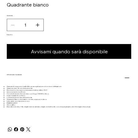
Quadrante bianco
Quantità
Esaurito
Avvisami quando sarà disponibile
SPECIFICHE TECNICHE
Garanzia di cinque anni, trasferibile, senza registrazione né revisioni obbligatorie
Cassa in acciaio, 36 mm, finitura lucida
Movimento meccanico a carica automatica, calibro T601
Autonomia di circa 38 ore
Corona di carica a vite in acciaio con il logo TUDOR in rilievo
Impermeabile fino a 100 m
Lunetta liscia in acciaio, finitura lucida
Quadrante Bianco, bombato, con decorazione in rilievo
Indici delle ore e lancette in oro
Datario a ore 3
Vetro zaffiro
Bracciale in acciaio, 7 file, maglie esterne satinate, maglie centrali lucide, con chiusura pieghevole e fermaglio di sicurezza