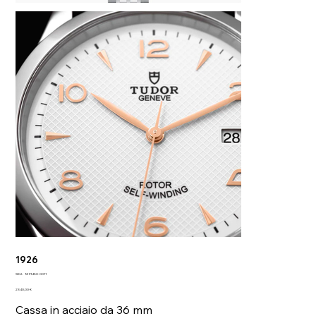
1926
SKU
SKU:
M91450-0011
M91450-
Prezzo
0011
2340,00 €
Cassa in acciaio da 36 mm