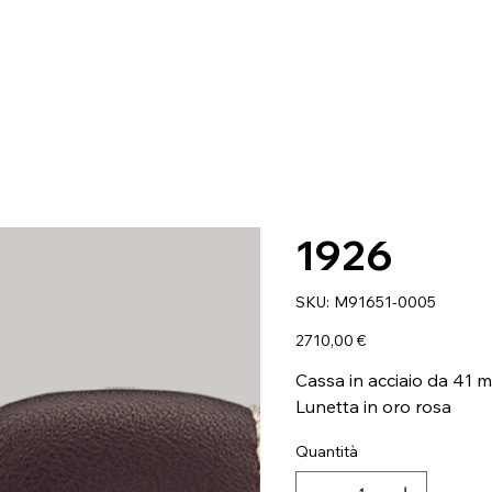
1926
SKU
SKU:
M91651-0005
M91651-
0005
Prezzo
2710,00 €
Cassa in acciaio da 41 
Lunetta in oro rosa
Quantità