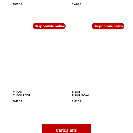
5 850 €
5 470 €
Disponibile online
Disponibile online
TUDOR
TUDOR
TUDOR ROYAL
TUDOR ROYAL
5 470 €
3 820 €
Carica altri