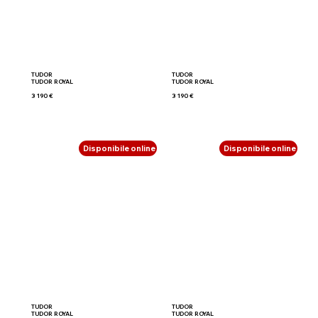
TUDOR
TUDOR
TUDOR ROYAL
TUDOR ROYAL
3 190 €
3 190 €
Disponibile online
Disponibile online
TUDOR
TUDOR
TUDOR ROYAL
TUDOR ROYAL