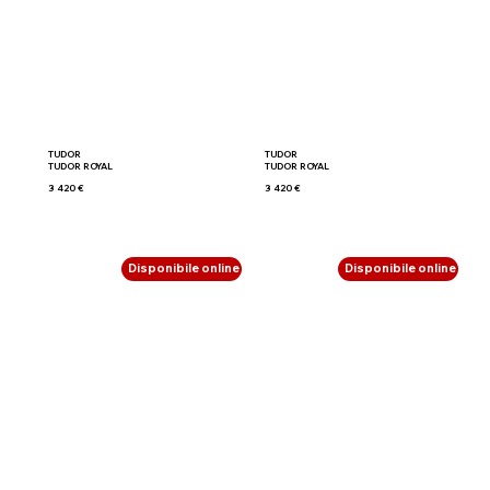
TUDOR
TUDOR
TUDOR ROYAL
TUDOR ROYAL
3 420 €
3 420 €
Disponibile online
Disponibile online