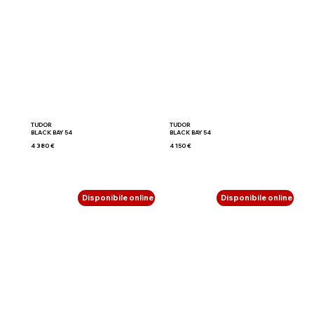
TUDOR
TUDOR
BLACK BAY 54
BLACK BAY 54
4 380 €
4 150 €
Disponibile online
Disponibile online