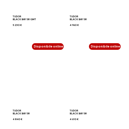
TUDOR
TUDOR
BLACK BAY 58 GMT
BLACK BAY 58
5 230 €
4 960 €
Disponibile online
Disponibile online
TUDOR
TUDOR
BLACK BAY 58
BLACK BAY 58
4 840 €
4 610 €