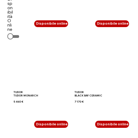
sp
on
ibil
ità
O
Disponibile online
Disponibile online
nli
ne
TUDOR
TUDOR
TUDOR MONARCH
BLACK BAY CERAMIC
5 460 €
7 170 €
Disponibile online
Disponibile online