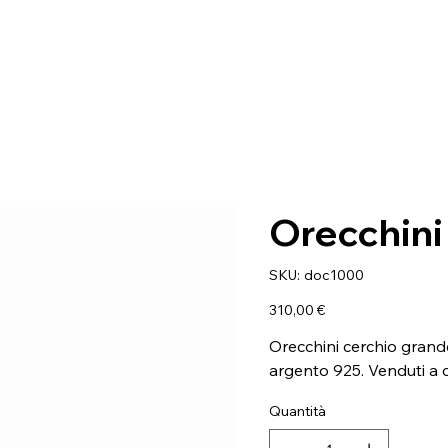
Orecchini
SKU
SKU:
doc1000
doc1000
Prezzo
310,00 €
Orecchini cerchio grande
argento 925. Venduti a 
Quantità