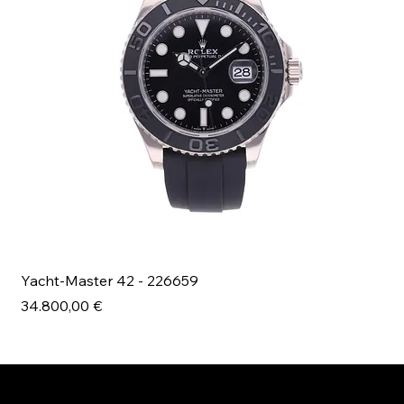
Yacht-Master 42 - 226659
Bl
Prezzo
Pr
34.800,00 €
49