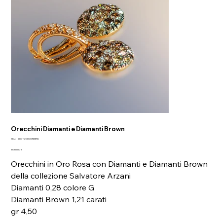
Orecchini Diamanti e Diamanti Brown
SKU
SKU:
280-12085ORBBW
280-
Prezzo
12085ORBBW
3580,00 €
Orecchini in Oro Rosa con Diamanti e Diamanti Brown
della collezione Salvatore Arzani
Diamanti 0,28 colore G
Diamanti Brown 1,21 carati
gr 4,50