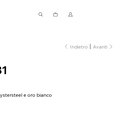
Indietro
Avanti
31
Oystersteel e oro bianco