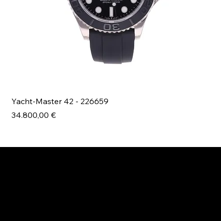
Yacht-Master 42 - 226659
Bl
Prezzo
Pr
34.800,00 €
49