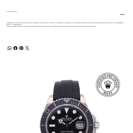
Cura dei gioielli
Ogni gioiello Dodo è nato per essere indossato tutti i giorni e in tutte le occasioni. Per questo non richiede manutenzioni straordinarie, specialmente se viene maneggiato e
pulito con delicatezza.
Una buona abitudine per preservare la brillantezza dei gioielli Dodo è quella di riporli in luoghi puliti ed asciutti, lontani da fonti di calore.