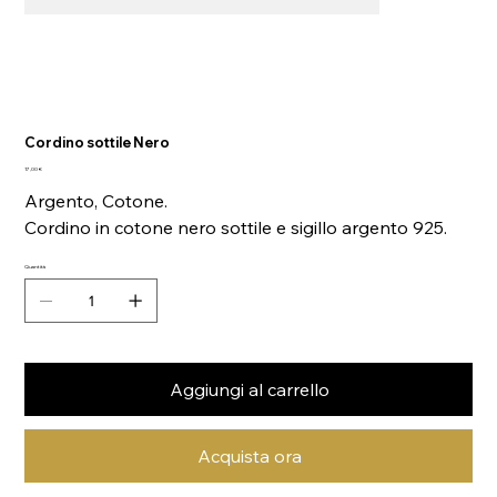
Cordino sottile Nero
Prezzo
17,00 €
Argento, Cotone.
Cordino in cotone nero sottile e sigillo argento 925.
Quantità
Aggiungi al carrello
Acquista ora