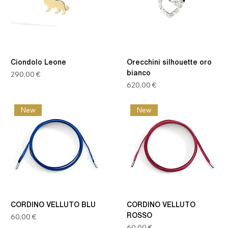
Ciondolo Leone
Orecchini silhouette oro
Prezzo
bianco
290,00 €
Prezzo
620,00 €
New
New
CORDINO VELLUTO BLU
CORDINO VELLUTO
Prezzo
ROSSO
60,00 €
Prezzo
60,00 €