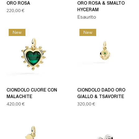
ORO ROSA
ORO ROSA & SMALTO
Prezzo
HYCERAM
220,00 €
Esaurito
New
New
CIONDOLO CUORE CON
CIONDOLO DADO ORO
MALACHITE
GIALLO & TSAVORITE
Prezzo
Prezzo
420,00 €
320,00 €