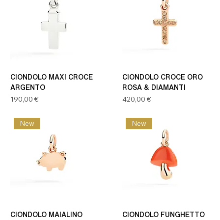
CIONDOLO MAXI CROCE
CIONDOLO CROCE ORO
ARGENTO
ROSA & DIAMANTI
Prezzo
Prezzo
190,00 €
420,00 €
New
New
CIONDOLO MAIALINO
CIONDOLO FUNGHETTO