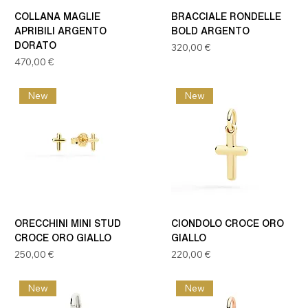
COLLANA MAGLIE
BRACCIALE RONDELLE
APRIBILI ARGENTO
BOLD ARGENTO
DORATO
Prezzo
320,00 €
Prezzo
470,00 €
New
New
ORECCHINI MINI STUD
CIONDOLO CROCE ORO
CROCE ORO GIALLO
GIALLO
Prezzo
Prezzo
250,00 €
220,00 €
New
New