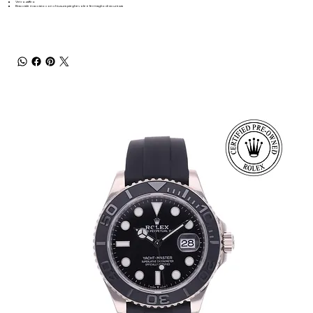
Vetro zaffiro
Bracciale in acciaio con chiusura pieghevole e fermaglio di sicurezza