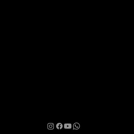
Via Roma 28, 07100 Sassari
MANI BOUTIQUE
La Boutique
Confidence
Partnership
Contatti
Condizioni d'uso
Informativa sulla Privacy
Cookies
© 2026 | Manì Boutique S.r.l. | P.IVA. IT01580850905