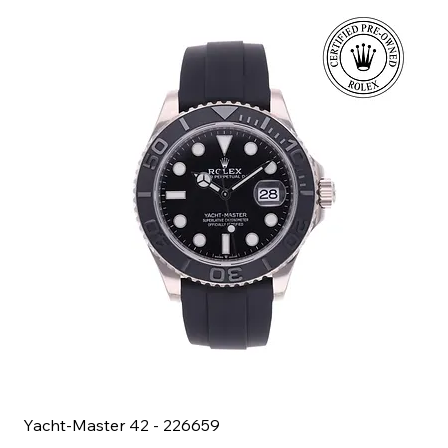
Yacht-Master 42 - 226659
Bl